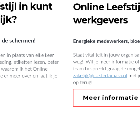
tijl in kunt
Online Leefst
ijk?
werkgevers
er de schermen!
Energieke medewerkers, bloei
Staat vitaliteit in jouw organi
pen in plaats van elke keer
weg! Wil je meer informatie o
ding, etiketten lezen, beter
team bespreekt graag de mogeli
s waarom ik het Online
zakelijk@doktertamara.nl
met j
e er meer over en laat ik je
op terug!
Meer informatie