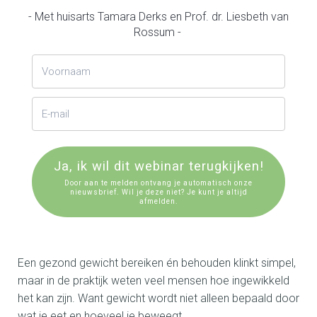
- Met huisarts Tamara Derks en Prof. dr. Liesbeth van
Rossum -
Ja, ik wil dit webinar terugkijken!
Door aan te melden ontvang je automatisch onze
nieuwsbrief. Wil je deze niet? Je kunt je altijd
afmelden.
Een gezond gewicht bereiken én behouden klinkt simpel,
maar in de praktijk weten veel mensen hoe ingewikkeld
het kan zijn. Want gewicht wordt niet alleen bepaald door
wat je eet en hoeveel je beweegt.