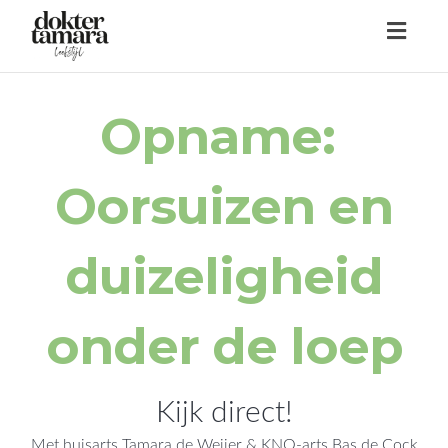
Toggl
navig
Opname:
Oorsuizen en
duizeligheid
onder de loep
Kijk direct!
Met huisarts Tamara de Weijer & KNO-arts Bas de Cock